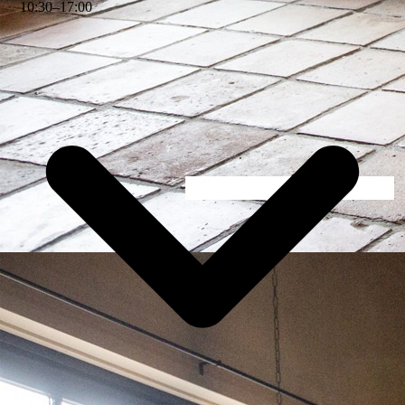
10
:
30
–
17
:
00