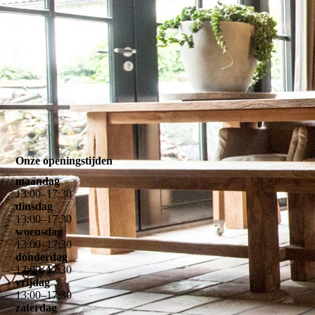
decoratie (25)
Onze openingstijden
maandag
13
:
00
–
17
:
30
dinsdag
13
:
00
–
17
:
30
woensdag
13
:
00
–
17
:
30
donderdag
13
:
00
–
17
:
30
vrijdag
13
:
00
–
17
:
30
zaterdag