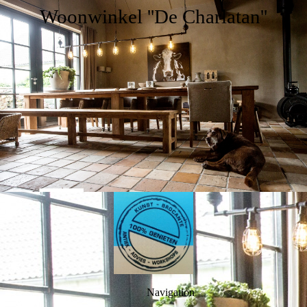
Woonwinkel ''De Charlatan''
Navigation