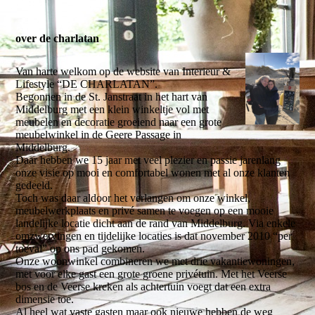
over de charlatan
Van harte welkom op de website van Interieur &
Lifestyle “DE CHARLATAN”.
Begonnen in de St. Janstraat in het hart van
Middelburg met een klein winkeltje vol met
meubelen en decoratie groeiend naar een grote
meubelwinkel in de Geere Passage in
Middelburg.
Daar hebben we 15 jaar met veel plezier en passie jarenlang
onze visie op mooi en comfortabel wonen met al onze klanten
gedeeld.
Toch was daar aldoor het verlangen om onze winkel,
meubelwerkplaats en privé samen te voegen op een mooie
landelijke locatie dicht aan de rand van Middelburg. Via enkele
omzwervingen en tijdelijke locaties is dat november 2010 “per
toeval” op ons pad gekomen.
Onze woonwinkel combineren we met drie vakantiewoningen,
met voor elke gast een grote groene privétuin. Met het Veerse
bos en de Veerse kreken als achtertuin voegt dat een extra
dimensie toe.
Al heel wat vaste gasten maar ook nieuwe hebben de weg