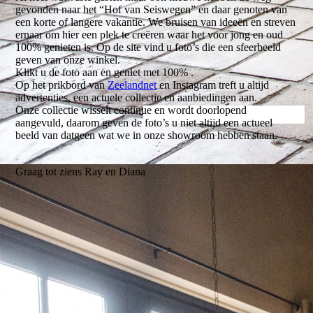
gevonden naar het “Hof van Seiswegen” en daar genoten van
een korte of langere vakantie. We bruisen van ideeën en streven
ernaar om hier een plek te creëren waar het voor jong en oud
100% genieten is. Op de site vind u foto’s die een sfeerbeeld
geven van onze winkel.
Klikt u de foto aan en geniet met 100% .
Op het prikbord van
Zeelandnet
en Instagram treft u altijd
advertenties, een actuele collectie en aanbiedingen aan.
Onze collectie wisselt continue en wordt doorlopend
aangevuld, daarom geven de foto’s u niet altijd een actueel
beeld van datgeen wat we in onze showroom hebben staan.
Graag tot ziens Ray en Diana