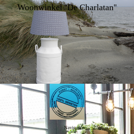
Woonwinkel ''De Charlatan''
Navigation