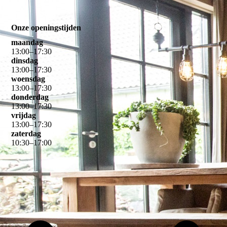
Onze openingstijden
maandag
13
:
00
–
17
:
30
dinsdag
13
:
00
–
17
:
30
woensdag
13
:
00
–
17
:
30
donderdag
13
:
00
–
17
:
30
vrijdag
13
:
00
–
17
:
30
zaterdag
10
:
30
–
17
:
00